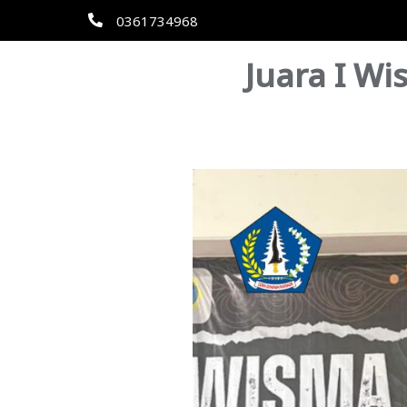
0361734968
Juara I W