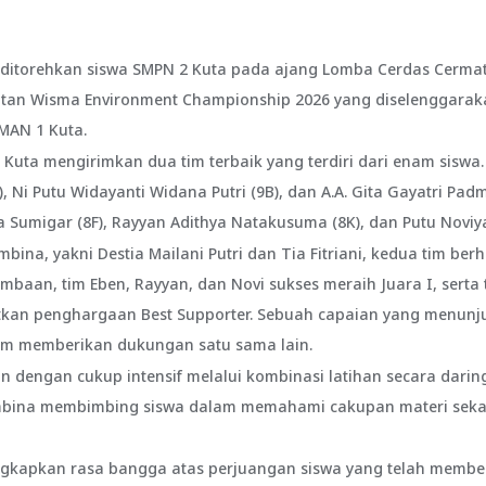
 ditorehkan siswa SMPN 2 Kuta pada ajang Lomba Cerdas Cerma
tan Wisma Environment Championship 2026 yang diselenggaraka
SMAN 1 Kuta.
 Kuta mengirimkan dua tim terbaik yang terdiri dari enam siswa.
 Ni Putu Widayanti Widana Putri (9B), dan A.A. Gita Gayatri Pad
 Sumigar (8F), Rayyan Adithya Natakusuma (8K), dan Putu Noviyan
ina, yakni Destia Mailani Putri dan Tia Fitriani, kedua tim be
baan, tim Eben, Rayyan, dan Novi sukses meraih Juara I, serta
atkan penghargaan Best Supporter. Sebuah capaian yang menunj
am memberikan dukungan satu sama lain.
n dengan cukup intensif melalui kombinasi latihan secara dari
embina membimbing siswa dalam memahami cakupan materi sek
kapkan rasa bangga atas perjuangan siswa yang telah memberik