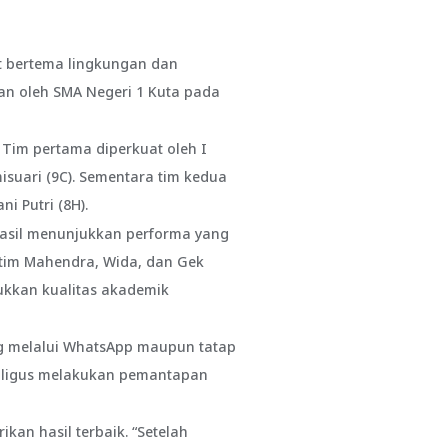
t bertema lingkungan dan
n oleh SMA Negeri 1 Kuta pada
 Tim pertama diperkuat oleh I
misuari (9C). Sementara tim kedua
i Putri (8H).
rhasil menunjukkan performa yang
 tim Mahendra, Wida, dan Gek
ukkan kualitas akademik
ng melalui WhatsApp maupun tatap
aligus melakukan pemantapan
an hasil terbaik. “Setelah