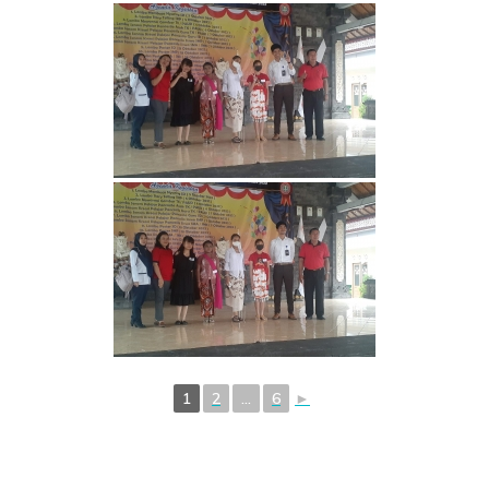
1
2
...
6
►