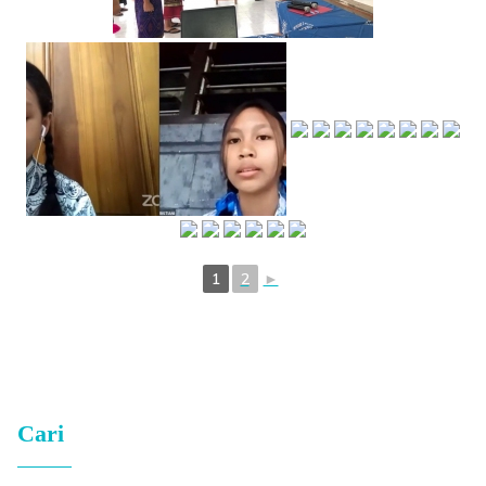
1
2
►
Cari