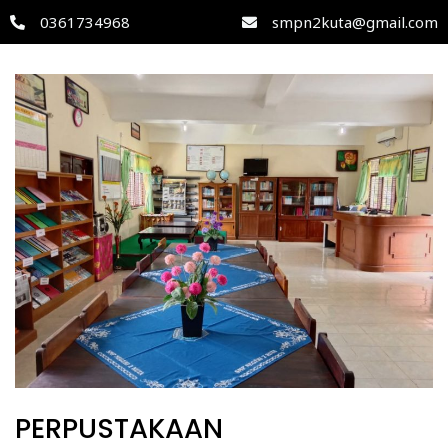
0361734968
smpn2kuta@gmail.com
PERPUSTAKAAN