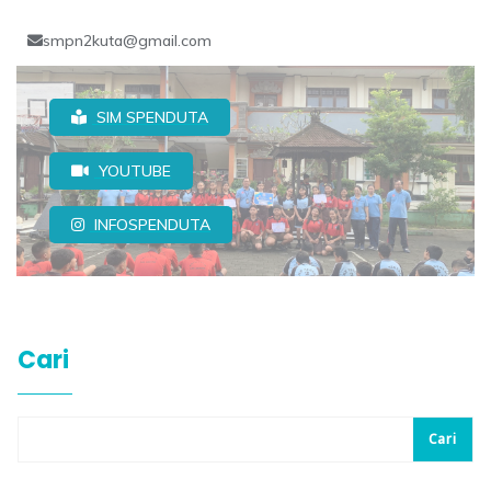
smpn2kuta@gmail.com
SIM SPENDUTA
YOUTUBE
INFOSPENDUTA
Cari
Cari