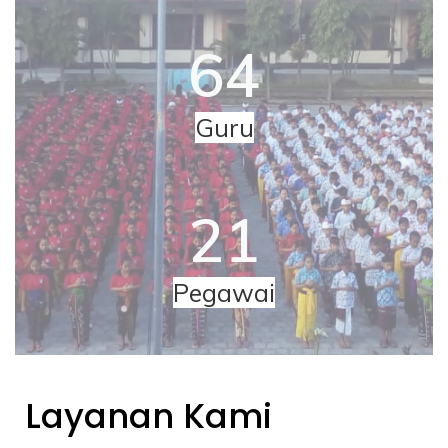
64
Guru
21
Pegawai
Layanan Kami