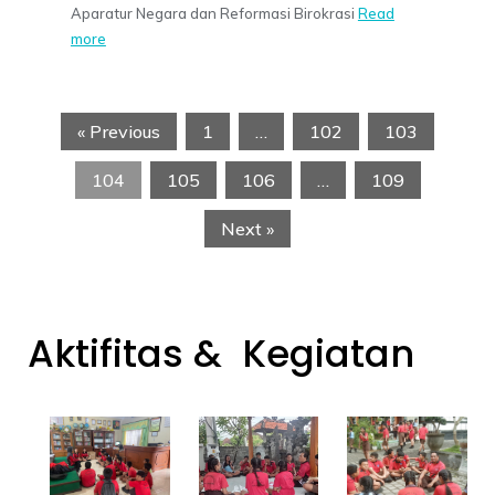
Aparatur Negara dan Reformasi Birokrasi
Read
more
« Previous
1
…
102
103
104
105
106
…
109
Next »
Aktifitas & Kegiatan