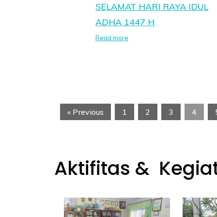
SELAMAT HARI RAYA IDUL
ADHA 1447 H
Read more
« Previous
1
2
3
4
Aktifitas & Kegia