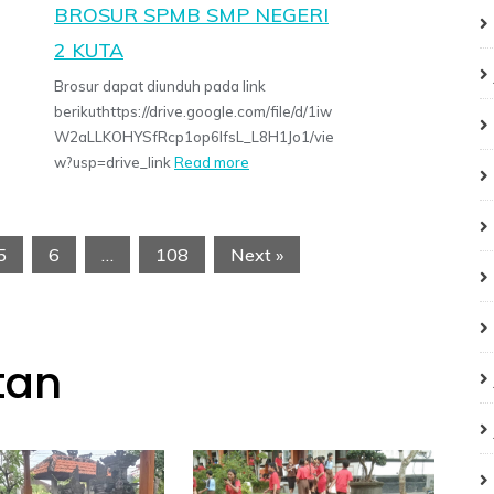
BROSUR SPMB SMP NEGERI
2 KUTA
Brosur dapat diunduh pada link
berikuthttps://drive.google.com/file/d/1iw
W2aLLKOHYSfRcp1op6IfsL_L8H1Jo1/vie
w?usp=drive_link
Read more
5
6
…
108
Next »
tan