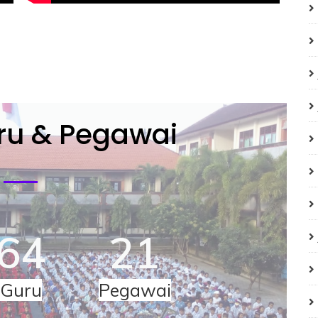
ru & Pegawai
64
21
Guru
Pegawai