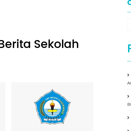
erita Sekolah
A
B